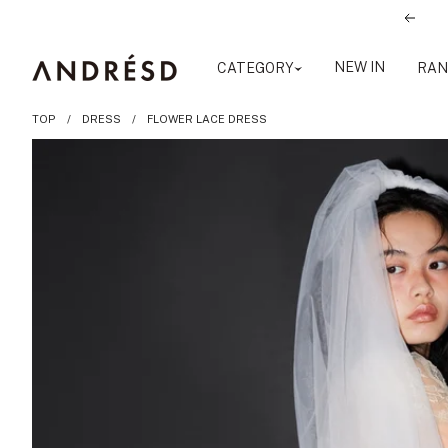
コ
前
ン
へ
テ
ANDRESD
NEW IN
CATEGORY
RAN
ン
ツ
TOP
DRESS
FLOWER LACE DRESS
へ
ス
キ
ッ
プ