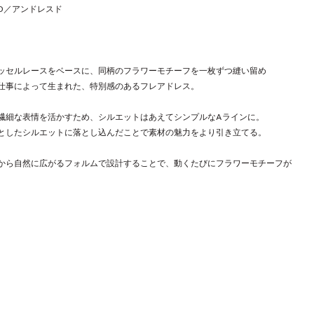
SD／アンドレスド
ッセルレースをベースに、同柄のフラワーモチーフを一枚ずつ縫い留め
仕事によって生まれた、特別感のあるフレアドレス。
繊細な表情を活かすため、シルエットはあえてシンプルなAラインに。
としたシルエットに落とし込んだことで素材の魅力をより引き立てる。
から自然に広がるフォルムで設計することで、動くたびにフラワーモチーフが
纏うような高揚感をもたらす、存在感のある一着です。
ポイント】
ion※
リーをご着用の際は、ペチコートの着用をおすすめいたします。
方に個体差がございます。ご了承くださいませ。