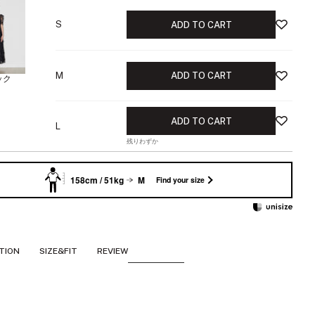
S
ADD TO CART
M
ADD TO CART
ック
ADD TO CART
L
残りわずか
158cm / 51kg
M
Find your size
TION
SIZE&FIT
REVIEW