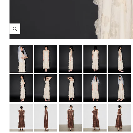
拡
大
す
る