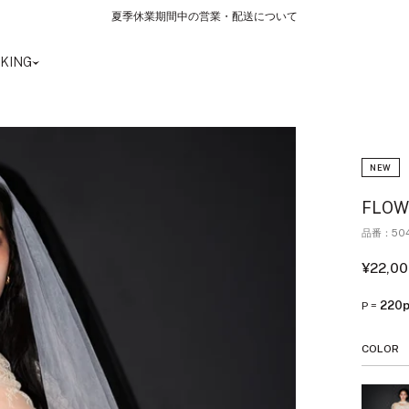
夏季休業期間中の営業・配送について
KING
NEW
FLOW
品番：50
セ
¥22,0
ー
ル
220p
P =
価
格
COLOR