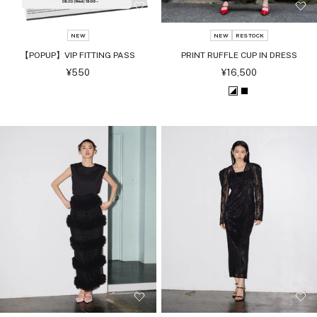
NEW
NEW
RESTOCK
【POPUP】VIP FITTING PASS
PRINT RUFFLE CUP IN DRESS
セ
セ
¥550
¥16,500
ー
ー
ル
ル
ホ
ブ
価
価
格
格
ワ
ラ
イ
ッ
ト
ク
ブ
ラ
ッ
ク