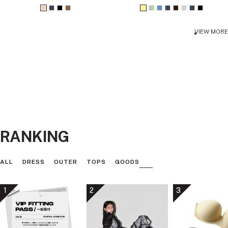
ー
ー
ル
ル
ベ
チ
ブ
ブ
イ
ラ
ブ
ア
ダ
ラ
チ
ブ
価
価
格
格
ー
ャ
ラ
ラ
エ
イ
ル
ッ
ー
イ
ャ
ラ
VIEW MORE
ジ
コ
ッ
ウ
ロ
ト
ー
シ
ク
ト
コ
ッ
ュ
ー
ク
ン
ー
グ
ュ
ブ
グ
ー
ク
ル
リ
ネ
ラ
レ
ル
ー
イ
ウ
ー
ン
ビ
ン
ー
RANKING
ALL
DRESS
OUTER
TOPS
GOODS
1
2
3