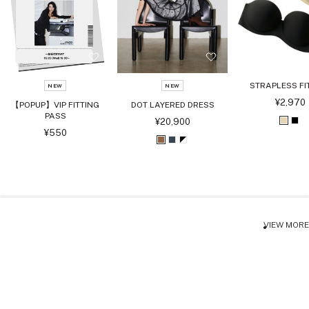
STRAPLESS FI
NEW
NEW
セ
¥2,970
【POPUP】VIP FITTING
DOT LAYERED DRESS
ー
PASS
ル
セ
¥20,900
ベ
ブ
価
ー
セ
¥550
格
ル
ー
ー
ラ
ブ
チ
ブ
価
ル
格
ジ
ッ
価
ラ
ャ
ラ
格
ュ
ク
ウ
コ
ッ
ン
ー
ク
ル
ホ
VIEW MORE
ワ
イ
ト