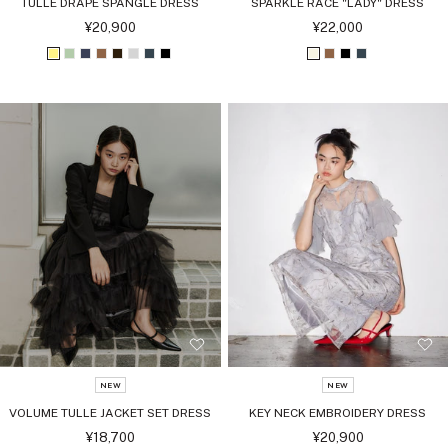
TULLE DRAPE SPANGLE DRESS
SPARKLE RACE "LADY" DRESS
セ
セ
¥20,900
¥22,000
ー
ー
ル
ル
イ
ラ
ア
ブ
ダ
ラ
チ
ブ
ア
ブ
ブ
チ
価
価
格
格
エ
イ
ッ
ラ
ー
イ
ャ
ラ
イ
ラ
ラ
ャ
ロ
ト
シ
ウ
ク
ト
コ
ッ
ボ
ウ
ッ
コ
ー
グ
ュ
ン
ブ
グ
ー
ク
リ
ン
ク
ー
リ
ネ
ラ
レ
ル
ー
ル
ー
イ
ウ
ー
ン
ビ
ン
ー
NEW
NEW
VOLUME TULLE JACKET SET DRESS
KEY NECK EMBROIDERY DRESS
セ
セ
¥18,700
¥20,900