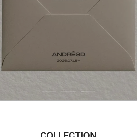
ス
ス
ス
ラ
ラ
ラ
イ
イ
イ
ド
ド
ド
1
2
3
へ
へ
へ
COLLECTION