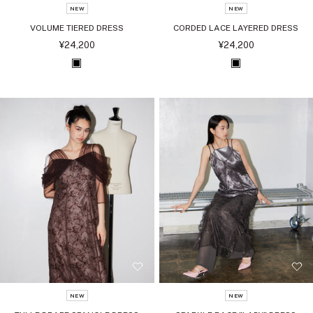
NEW
NEW
VOLUME TIERED DRESS
CORDED LACE LAYERED DRESS
セ
セ
¥24,200
¥24,200
ー
ー
ル
ル
ブ
ブ
価
価
格
格
ラ
ラ
ッ
ッ
ク
ク
NEW
NEW