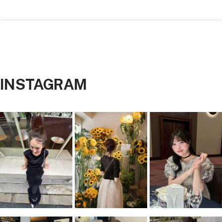
価
価
格
格
ラ
ャ
ラ
ン
リ
レ
ラ
イ
ラ
ウ
コ
ッ
ク
ー
ー
ッ
ビ
ッ
ン
ー
ク
ン
ク
ー
ク
ル
シ
シ
ル
ル
バ
バ
INSTAGRAM
ー
ー