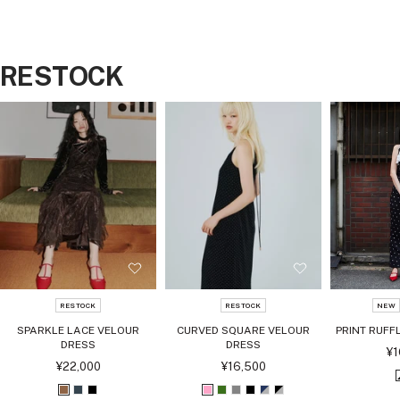
RESTOCK
RESTOCK
RESTOCK
NEW
SPARKLE LACE VELOUR
CURVED SQUARE VELOUR
PRINT RUFFL
DRESS
DRESS
セ
¥1
ー
セ
セ
¥22,000
¥16,500
ル
ー
ー
価
ル
ル
ブ
チ
ブ
ピ
グ
グ
ブ
ネ
ブ
格