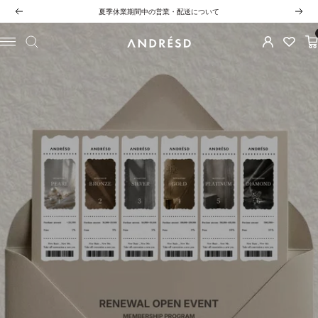
コ
LINE連携・再連携で500ptプレゼント！
前
次
ン
へ
へ
テ
ナ
ANDRESD
ン
ビ
ツ
ゲ
へ
ー
ス
シ
キ
ョ
ッ
ン
プ