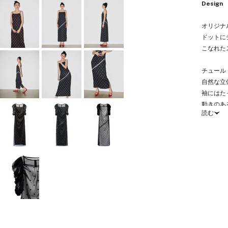
Design
オリジナ
ドットに
こなれた
チュール
自然な立
袖にはた
動きのあ
続きを読む
フォルム
インナー
視線を上
ウエスト
プリント
大きさや
※ドット