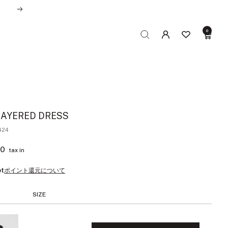
次
へ
0
LAYERED DRESS
24
00
tax in
t
ポイント還元について
SIZE