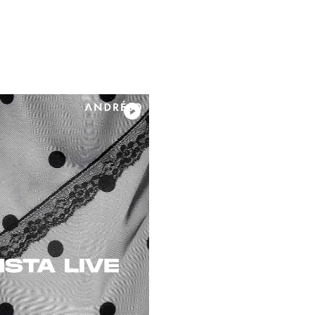
※デリケ
っ掛けな
※ドット
※洗濯方
Color
beige / 
Material
表地：ポ
裏地：ポ
スタッフ
デイリー
上げたア