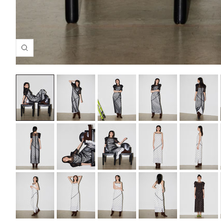
拡
大
す
る