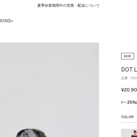
LINE連携・再連携で500ptプレゼント！
KING
NEW
DOT 
品番：504
セ
¥20,9
ー
ル
209p
P =
価
格
COLOR