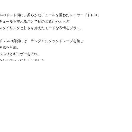
ルのドット柄に、柔らかなチュールを重ねたレイヤードドレス。
チュールを重ねることで柄の印象がやわらぎ
スタイリングと甘さを抑えたモードな表情をプラス。
ドレスの身頃には、ランダムにタックドレープを施し
体感を形成。
っぷりとギャザーを入れ、
るシルエットに仕上げました。
をつくりながらも、体型をカバーしてくれるバランス設計。
のドットドレスには、レースを斜めに切り替え、
へ引き上げるアクセントを。
位置を高く見せ、全体をすっきりと整えます。
はオリジナルで制作したドットパターン。
配置、余白のバランスまで細部にまでこだわりを詰めた１着に。
模様の配置には個体差がございます為、予めご了承下さいませ。