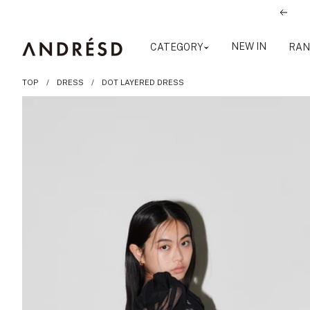
コ
前
ン
へ
テ
ANDRESD
NEW IN
CATEGORY
RAN
ン
ツ
TOP
DRESS
DOT LAYERED DRESS
へ
ス
キ
ッ
プ