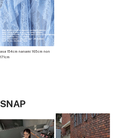
Material
（トップス）
本体：ポリエステル100%
別地：ポリエステル95%、ポリウレタン5%
レース：コットン100%
asa 154cm nanami 165cm non
（パンツ）
本体：ナイロン90%、ポリウレタン10%
裏地：ポリエステル100%
スタッフコメント
パンツは通常より少し細身の作りにお作りしているため
ゆったり着用したい方はワンサイズ上げても◎
SNAP