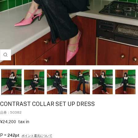
拡
大
す
る
CONTRAST COLLAR SET UP DRESS
品番：50382
セ
tax in
¥24,200
ー
ル
P =
242pt
ポイント還元について