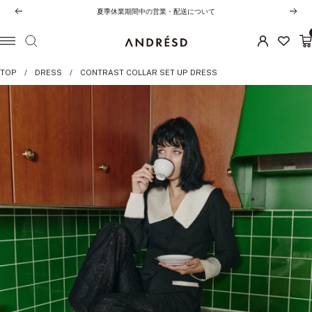
コ
夏季休業期間中の営業・配送について
前
次
ン
へ
へ
テ
ANDRESD
ナ
ン
ビ
TOP
DRESS
CONTRAST COLLAR SET UP DRESS
ツ
ゲ
へ
ー
ス
シ
キ
ョ
ッ
ン
プ