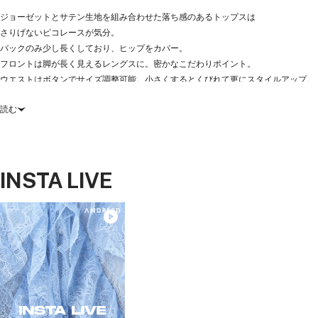
ジョーゼットとサテン生地を組み合わせた落ち感のあるトップスは
さりげないピコレースが気分。
バックのみ少し長くしており、ヒップをカバー。
フロントは脚が長く見えるレングスに。密かなこだわりポイント。
ウエストはボタンでサイズ調整可能。小さくするとくびれて更にスタイルアップ。
読む
裾に向かって広がるフレアラインのパンツがモードさとスタイリッシュさプラス。
透け感と柄の陰影が動きを加える繊細なレース生地がブラックコーデの中に抜け感
をつくります。
INSTA LIVE
セットで着ると存在感のあるコーデが完成し、単品使いでも幅広いスタイリングに
活躍する特別な一着。
※洗濯方法：クリーニング店にご相談ください。
Color
black