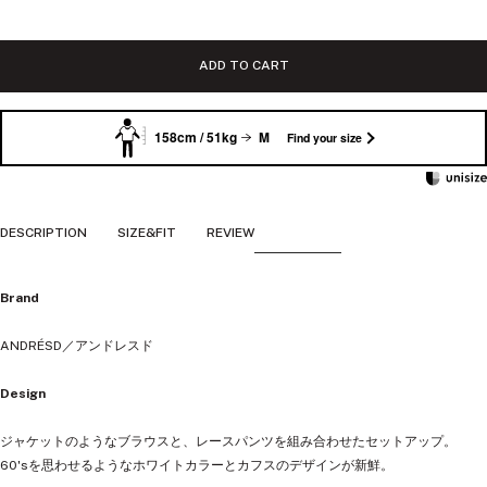
価
格
ADD TO CART
158cm / 51kg
M
Find your size
DESCRIPTION
SIZE&FIT
REVIEW
Brand
ANDRÉSD／アンドレスド
Design
ジャケットのようなブラウスと、レースパンツを組み合わせたセットアップ。
60'sを思わせるようなホワイトカラーとカフスのデザインが新鮮。