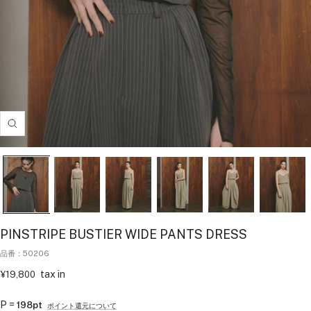
拡
大
す
る
PINSTRIPE BUSTIER WIDE PANTS DRESS
品番：50206
セ
tax in
¥19,800
ー
ル
P =
198pt
ポイント還元について