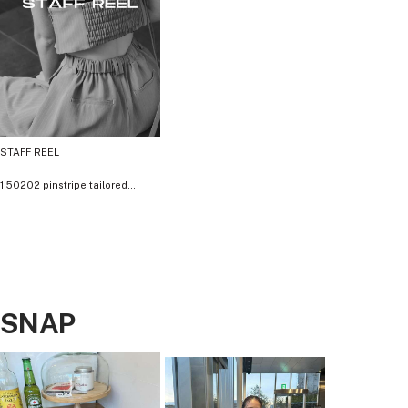
gray / beige
Material
ビスチェ
表地：ポリエステル80％、レーヨン16％、ポリウレタン4％
STAFF REEL
裏地：ポリエステル100％
別地：ポリエステル100％
1.50202 pinstripe tailored
bustier dress
パンツ
表地：ポリエステル80％、レーヨン16％、ポリウレタン4％
2.50205 pinstripe peplum setup
dress
裏地：ポリエステル100％
50196 corset style sheer tops
スタッフコメント
3.50225 pinstripe all in one
SNAP
dress
50214 stripe layered tulle jacket
ワイドパンツはお手持ちのトップスとスニーカーと合わせてカジュアルダウンする
のもおすすめ☺︎
4.50206 pinstripe bustier wide
pants dress