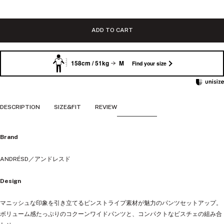
価
格
ADD TO CART
158cm / 51kg
M
Find your size
DESCRIPTION
SIZE&FIT
REVIEW
Brand
ANDRÉSD／アンドレスド
Design
マニッシュな印象を引き立てるピンストライプ素材が魅力のパンツセットアップ。
ボリューム感たっぷりのコクーンワイドパンツと、コンパクトなビスチェの組み合