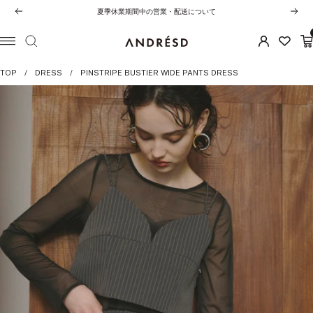
コ
夏季休業期間中の営業・配送について
前
次
ン
へ
へ
テ
ANDRESD
ナ
ン
ビ
TOP
DRESS
PINSTRIPE BUSTIER WIDE PANTS DRESS
ツ
ゲ
へ
ー
ス
シ
キ
ョ
ッ
ン
プ