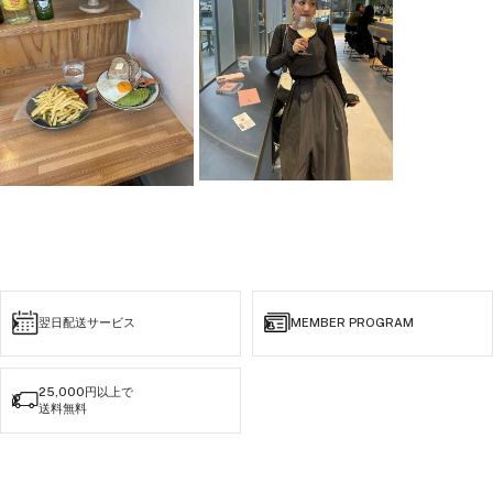
asa 154cm（straight） mii
162cm（natural）
andresd_official
#骨格ストレート #骨格ナチュラル
#成人式ドレス #同窓会コーデ #同
窓会 #同窓会ドレス#オケージョン
#オケージョンドレス #記念日ディ
ナー #ホテルディナー #お呼ばれ #
お呼ばれコーデ #結婚式 #結婚式コ
ーデ #ワンピース #アンドレ
#andresd
翌日配送サービス
MEMBER PROGRAM
25,000円以上で
送料無料