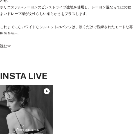
わせ。
ポリエステル×レーヨンのピンストライプ生地を使用し、レーヨン混ならではの程
よいドレープ感が女性らしい柔らかさをプラスします。
これまでにないワイドなシルエットのパンツは、履くだけで洗練されたモードな雰
囲気を演出。
ビスチェは肩紐をクロスさせたり、丸カンに結んで垂らしたりと、アレンジ次第で
読む
着こなしに変化をつけられます。
お呼ばれのシーンや、他人とかぶらないファッションを楽しみたい方にぴったりの
アイテムです。
INSTA LIVE
合わせるインナーは、
corset style sheer tops（品番：50196）
がおすすめ。
ブロッキングデザインが個性的なトップス
blocking lace inner（品番：50182）
と、ワイドパンツを合わせたコーデも◎
ピンストライプの魅力を最大限に活かした、特別なセットアップで個性を楽しんで
ください。
※洗濯方法：クリーニング店にご相談ください。
Color