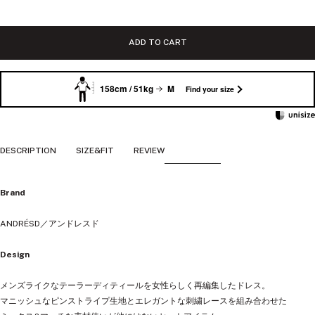
価
格
ADD TO CART
158cm / 51kg
M
Find your size
DESCRIPTION
SIZE&FIT
REVIEW
Brand
ANDRÉSD／アンドレスド
Design
メンズライクなテーラーディティールを女性らしく再編集したドレス。
マニッシュなピンストライプ生地とエレガントな刺繍レースを組み合わせた