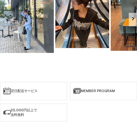
asa 154cm（straight） mii
162cm（natural）
スタッフコメント
andresd_official
長めのレングス。少し長いかなと迷われてる方は、ヒールを合わせたレディな着こ
なしがおすすめ。
#骨格ストレート #骨格ナチュラル
#成人式ドレス #同窓会コーデ #同
シルエットを崩したくなくて、脇ポケットじゃなく後ポケットにしました。ポケッ
窓会 #同窓会ドレス#オケージョン
ト位置は高めでこれまたスタイルアップしてみせるポイントです☺︎
#オケージョンドレス #記念日ディ
ナー #ホテルディナー #お呼ばれ #
お呼ばれコーデ #結婚式 #結婚式コ
ーデ #ワンピース #アンドレ
#andresd
翌日配送サービス
MEMBER PROGRAM
25,000円以上で
送料無料