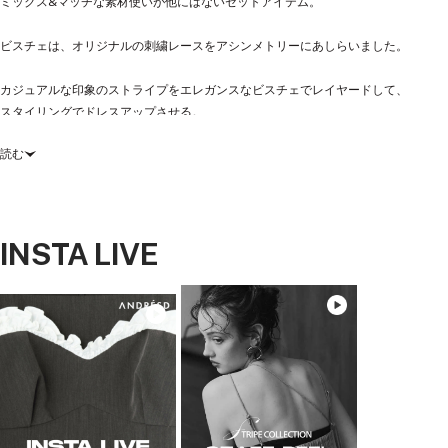
ミックス&マッチな素材使いが他にはないセットアイテム。
ビスチェは、オリジナルの刺繍レースをアシンメトリーにあしらいました。
カジュアルな印象のストライプをエレガンスなビスチェでレイヤードして、
スタイリングでドレスアップさせる。
読む
ワンピースは、肩パッド入りのパワーショルダーな設計でも、主張なく身体になじ
んで見せる調和の取れたバランスを追求。
ダーツを入れ立体的にシェイプさせたウエスト、デコルテと足元のヘルシーな肌見
INSTA LIVE
せなどレディライクな仕上がりになるよう計算し尽くしました。
バスト部分の三角布は、取り外し可能な仕様に。気分次第で、深Vネック仕様で抜
け感をプラスしても。
ジャケットをイメージしたような長めの袖丈が、かちっとメンズライクなポイント
を演出。
裾スリット部分と、袖口の白い配色ステッチ。無骨なバックホック。配色の裏地が
チラリ。