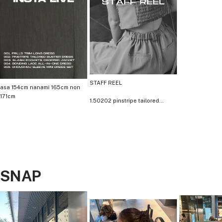
もちろん、それぞれ単品でも着まわし可能。
様々なレイヤードスタイリングを楽しめるビスチェと
1枚できまるワンピースで、シーンレスなセットアイテムに。
※洗濯方法：クリーニング店にご相談ください。
STAFF REEL
Color
asa 154cm nanami 165cm non
1.50202 pinstripe tailored
black / beige / gray
bustier dress
Material
2.50205 pinstripe peplum setup
dress
50196 corset style sheer tops
本体
表地：ポリエステル80％、レーヨン16％、ポリウレタン4％
3.50225 pinstripe all in one
SNAP
裏地：ポリエステル100％
dress
50214 stripe layered tulle jacket
ビスチェ
4.50206 pinstripe bustier wide
表地：ポリエステル65％、レーヨン29％、ポリウレタン6％
pants dress
刺繍レース：ポリエステル100％