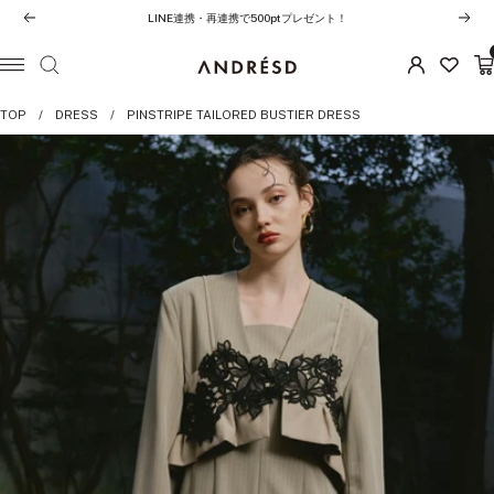
コ
LINE連携・再連携で500ptプレゼント！
前
次
ン
へ
へ
テ
ANDRESD
ナ
ン
ビ
TOP
DRESS
PINSTRIPE TAILORED BUSTIER DRESS
ツ
ゲ
へ
ー
ス
シ
キ
ョ
ッ
ン
プ