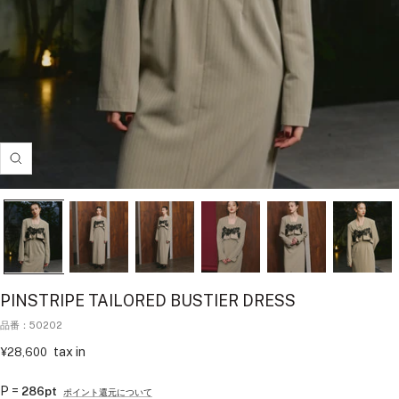
拡
大
す
る
PINSTRIPE TAILORED BUSTIER DRESS
品番：50202
セ
tax in
¥28,600
ー
ル
P =
286pt
ポイント還元について