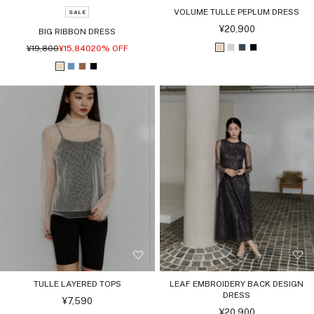
VOLUME TULLE PEPLUM DRESS
SALE
セ
¥20,900
BIG RIBBON DRESS
ー
ル
通
セ
¥19,800
¥15,840
20% OFF
ベ
グ
チ
ブ
価
常
ー
価
ル
格
ー
レ
ャ
ラ
ベ
ブ
ブ
ブ
格
価
格
ジ
ー
コ
ッ
ー
ル
ラ
ラ
ュ
ジ
ー
ク
ジ
ー
ウ
ッ
ュ
ル
ュ
ン
ク
TULLE LAYERED TOPS
LEAF EMBROIDERY BACK DESIGN
DRESS
セ
¥7,590
ー
セ
¥20,900