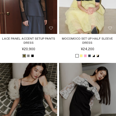
ク
ー
（
ベ
ロ
ア
）
LACE PANEL ACCENT SETUP PANTS
MOCOMOCO SET UP HALF SLEEVE
DRESS
DRESS
セ
セ
¥20,900
¥24,200
ー
ー
ル
ル
オ
グ
ブ
ホ
イ
ピ
チ
ア
ベ
価
価
格
格
リ
レ
ラ
ワ
エ
ン
ャ
イ
ー
ー
ー
ッ
イ
ロ
ク
コ
ボ
ジ
ブ
ク
ト
ー
ー
リ
ュ
ル
ー
ブ
ブ
ラ
ラ
ッ
ッ
ク
ク