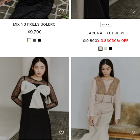
MIXING FRILLS BOLERO
SALE
セ
¥9,790
LACE RAFFLE DRESS
ー
ル
通
セ
¥19,800
¥13,860
30% OFF
ア
チ
ブ
価
常
ー
格
価
ル
イ
ャ
ラ
ベ
ラ
ブ
格
価
格
ボ
コ
ッ
ー
イ
ラ
リ
ー
ク
ジ
ト
ッ
ー
ル
ュ
グ
ク
レ
ー