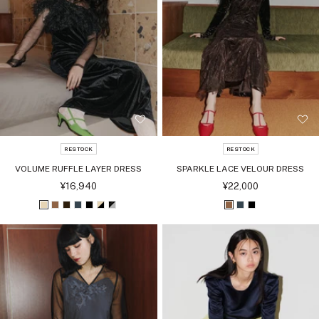
RESTOCK
RESTOCK
VOLUME RUFFLE LAYER DRESS
SPARKLE LACE VELOUR DRESS
セ
セ
¥16,940
¥22,000
ー
ー
ル
ル
ベ
ブ
ダ
チ
ブ
ベ
ブ
ブ
チ
ブ
価
価
格
格
ー
ラ
ー
ャ
ラ
ー
ラ
ラ
ャ
ラ
ジ
ウ
ク
コ
ッ
ジ
ッ
ウ
コ
ッ
ュ
ン
ブ
ー
ク
ュ
ク
ン
ー
ク
ラ
ル
ブ
シ
ル
ウ
ラ
ル
ン
ッ
バ