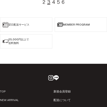
2
3
4
5
6
ブ
ア
ブ
ュ
ー
ク
ン
ラ
イ
ラ
ル
ッ
ボ
ッ
ク
リ
ク
翌日配送サービス
MEMBER PROGRAM
ー
25,000円以上で
送料無料
TOP
新規会員登録
NEW ARRIVAL
配送について