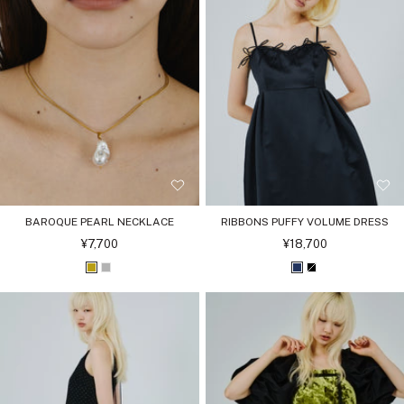
ク
ド
ー
BAROQUE PEARL NECKLACE
RIBBONS PUFFY VOLUME DRESS
セ
セ
¥7,700
¥18,700
ー
ー
ル
ル
ゴ
シ
ネ
ブ
価
価
格
格
ー
ル
イ
ラ
ル
バ
ビ
ッ
ド
ー
ー
ク