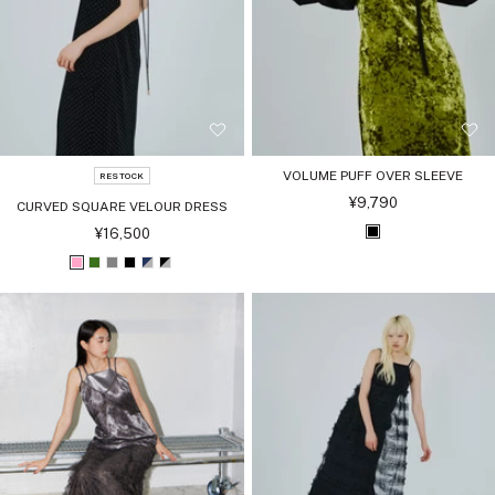
VOLUME PUFF OVER SLEEVE
RESTOCK
セ
¥9,790
CURVED SQUARE VELOUR DRESS
ー
ル
セ
¥16,500
ブ
価
ー
格
ル
ラ
ピ
グ
グ
ブ
ネ
ブ
価
格
ッ
ン
リ
レ
ラ
イ
ラ
ク
ク
ー
ー
ッ
ビ
ッ
ン
ク
ー
ク
シ
シ
ル
ル
バ
バ
ー
ー