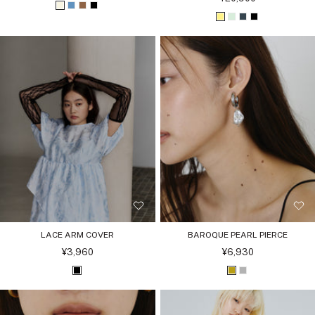
ル
ー
ア
ブ
ブ
ブ
価
ル
イ
ミ
チ
ブ
格
価
イ
ル
ラ
ラ
格
エ
ン
ャ
ラ
ボ
ー
ウ
ッ
ロ
ト
コ
ッ
リ
ン
ク
ー
ー
ク
ー
ル
LACE ARM COVER
BAROQUE PEARL PIERCE
セ
セ
¥3,960
¥6,930
ー
ー
ル
ル
ブ
ゴ
シ
価
価
格
格
ラ
ー
ル
ッ
ル
バ