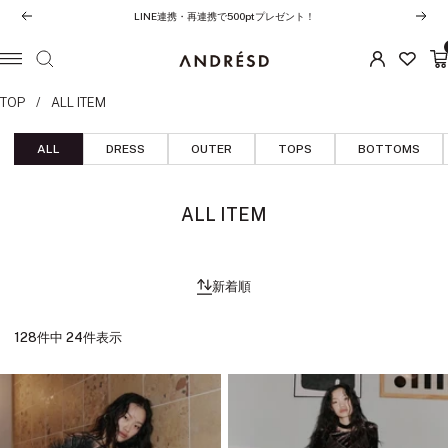
コ
夏季休業期間中の営業・配送について
前
次
ン
へ
へ
テ
ANDRESD
ナ
ン
ビ
TOP
ALL ITEM
ツ
ゲ
へ
ー
ALL
DRESS
OUTER
TOPS
BOTTOMS
ス
シ
キ
ョ
ッ
ン
ALL ITEM
プ
新着順
128件中 24件表示