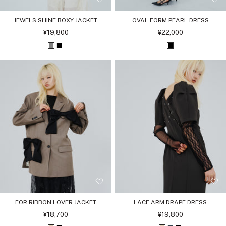
JEWELS SHINE BOXY JACKET
OVAL FORM PEARL DRESS
セ
セ
¥19,800
¥22,000
ー
ー
ル
ル
グ
ブ
ブ
価
価
格
格
レ
ラ
ラ
ー
ッ
ッ
ク
ク
FOR RIBBON LOVER JACKET
LACE ARM DRAPE DRESS
セ
セ
¥18,700
¥19,800
ー
ー