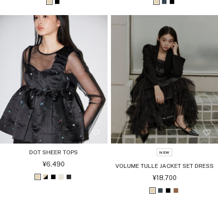
ル
ル
ベ
ブ
ベ
チ
ブ
価
価
格
格
ー
ラ
ー
ャ
ラ
ジ
ッ
ジ
コ
ッ
ュ
ク
ュ
ー
ク
ル
DOT SHEER TOPS
NEW
セ
¥6,490
VOLUME TULLE JACKET SET DRESS
ー
ル
セ
¥18,700
ベ
ベ
ブ
ソ
ソ
価
ー
格
ル
ー
ー
ラ
リ
リ
ベ
チ
ブ
ブ
価
格
ジ
ジ
ッ
ッ
ッ
ー
ャ
ラ
ラ
ュ
ュ
ク
ド
ド
ジ
コ
ッ
ウ