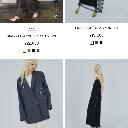
FRILL-LINE "GIRLY" DRESS
NEW
セ
¥19,800
SPARKLE RACE "LADY" DRESS
ー
ル
セ
¥22,000
ベ
チ
ブ
価
ー
格
ル
ー
ャ
ラ
ア
ブ
ブ
チ
価
格
ジ
コ
ッ
イ
ラ
ラ
ャ
ュ
ー
ク
ボ
ウ
ッ
コ
ル
リ
ン
ク
ー
ー
ル