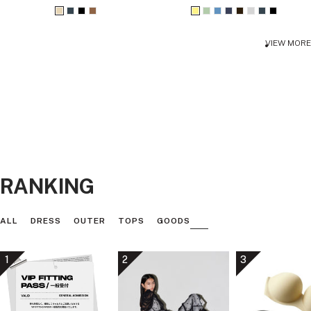
ー
ー
ル
ル
ベ
チ
ブ
ブ
イ
ラ
ブ
ア
ダ
ラ
チ
ブ
価
価
格
格
ー
ャ
ラ
ラ
エ
イ
ル
ッ
ー
イ
ャ
ラ
VIEW MORE
ジ
コ
ッ
ウ
ロ
ト
ー
シ
ク
ト
コ
ッ
ュ
ー
ク
ン
ー
グ
ュ
ブ
グ
ー
ク
ル
リ
ネ
ラ
レ
ル
ー
イ
ウ
ー
ン
ビ
ン
ー
RANKING
ALL
DRESS
OUTER
TOPS
GOODS
1
2
3