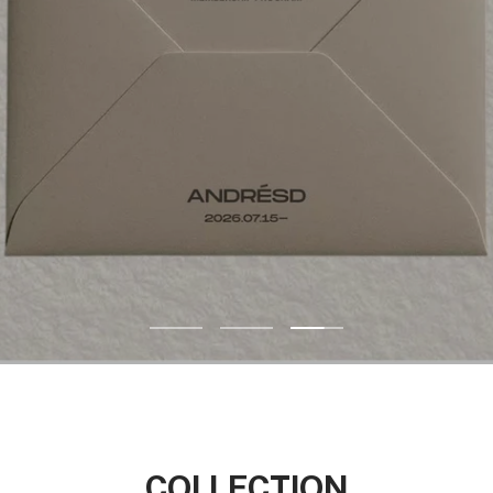
ス
ス
ス
ラ
ラ
ラ
イ
イ
イ
ド
ド
ド
1
2
3
へ
へ
へ
COLLECTION