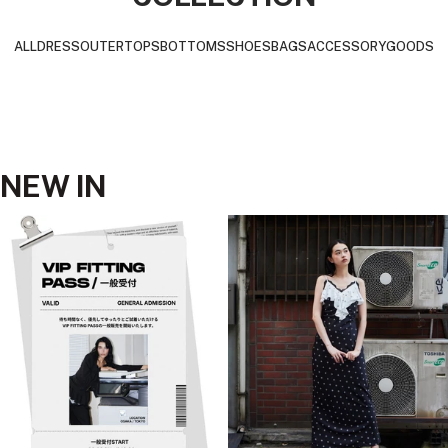
移
移
移
動
動
動
ALL
DRESS
OUTER
TOPS
BOTTOMS
SHOES
BAGS
ACCESSORY
GOODS
NEW IN