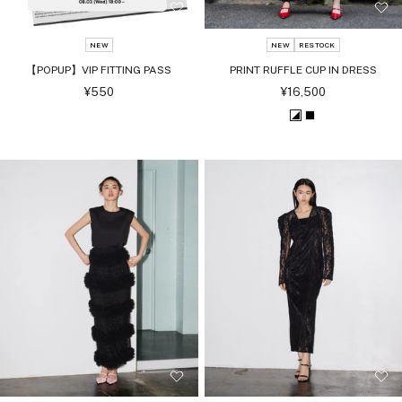
NEW
NEW
RESTOCK
【POPUP】VIP FITTING PASS
PRINT RUFFLE CUP IN DRESS
セ
セ
¥550
¥16,500
ー
ー
ル
ル
ホ
ブ
価
価
格
格
ワ
ラ
イ
ッ
ト
ク
ブ
ラ
ッ
ク