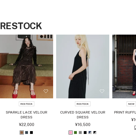
RESTOCK
RESTOCK
RESTOCK
NEW
SPARKLE LACE VELOUR
CURVED SQUARE VELOUR
PRINT RUFFL
DRESS
DRESS
セ
¥1
ー
セ
セ
¥22,000
¥16,500
ル
ー
ー
価
ル
ル
ブ
チ
ブ
ピ
グ
グ
ブ
ネ
ブ
格