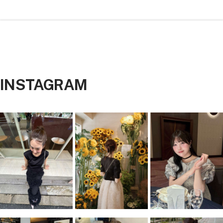
価
価
格
格
ラ
ャ
ラ
ン
リ
レ
ラ
イ
ラ
ウ
コ
ッ
ク
ー
ー
ッ
ビ
ッ
ン
ー
ク
ン
ク
ー
ク
ル
シ
シ
ル
ル
バ
バ
INSTAGRAM
ー
ー