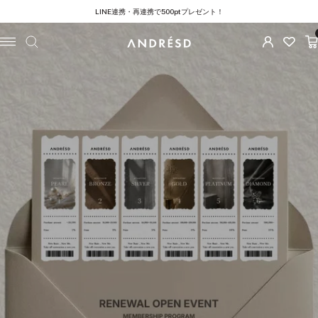
コ
LINE連携・再連携で500ptプレゼント！
ン
テ
ナ
ANDRESD
ン
ビ
ツ
ゲ
へ
ー
ス
シ
キ
ョ
ッ
ン
プ