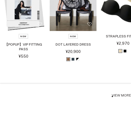
STRAPLESS FI
NEW
NEW
セ
¥2,970
【POPUP】VIP FITTING
DOT LAYERED DRESS
ー
PASS
ル
セ
¥20,900
ベ
ブ
価
ー
セ
¥550
格
ル
ー
ー
ラ
ブ
チ
ブ
価
ル
格
ジ
ッ
価
ラ
ャ
ラ
格
ュ
ク
ウ
コ
ッ
ン
ー
ク
ル
ホ
VIEW MORE
ワ
イ
ト