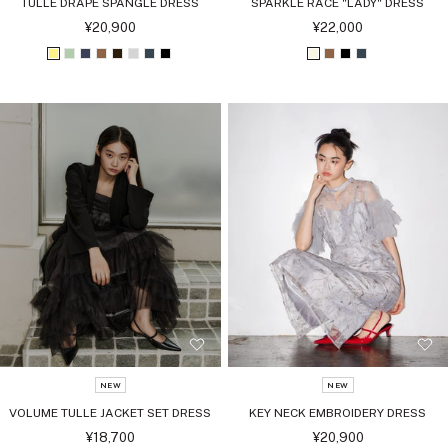
TULLE DRAPE SPANGLE DRESS
SPARKLE RACE "LADY" DRESS
セ
セ
¥20,900
¥22,000
ー
ー
ル
ル
イ
ラ
ア
ブ
ダ
ラ
チ
ブ
ア
ブ
ブ
チ
価
価
格
格
エ
イ
ッ
ラ
ー
イ
ャ
ラ
イ
ラ
ラ
ャ
ロ
ト
シ
ウ
ク
ト
コ
ッ
ボ
ウ
ッ
コ
ー
グ
ュ
ン
ブ
グ
ー
ク
リ
ン
ク
ー
リ
ネ
ラ
レ
ル
ー
ル
ー
イ
ウ
ー
ン
ビ
ン
ー
NEW
NEW
VOLUME TULLE JACKET SET DRESS
KEY NECK EMBROIDERY DRESS
セ
セ
¥18,700
¥20,900