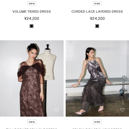
NEW
NEW
VOLUME TIERED DRESS
CORDED LACE LAYERED DRESS
セ
セ
¥24,200
¥24,200
ー
ー
ル
ル
ブ
ブ
価
価
格
格
ラ
ラ
ッ
ッ
ク
ク
NEW
NEW