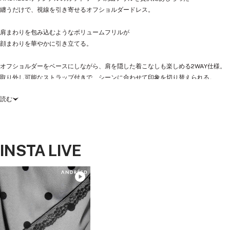
纏うだけで、視線を引き寄せるオフショルダードレス。
肩まわりを包み込むようなボリュームフリルが
顔まわりを華やかに引き立てる。
オフショルダーをベースにしながら、肩を隠した着こなしも楽しめる2WAY仕様。
取り外し可能なストラップ付きで、シーンに合わせて印象を切り替えられる。
読む
同素材の刺繍シュシュを合わせれば、スタイリングに統一感と余韻を。
ブラック×ホワイトは、ナチュラルな風合いの綿刺繍素材を使用。
軽やかで抜け感のある表情に仕上げ、
INSTA LIVE
デイリーからリゾートシーンまで自然と馴染む。
グレー×ブラックは、ピンストライプ素材に微光沢タフタの刺繍を重ね
甘さを抑えたモードな印象へ。
カラーごとに異なる空気感を持ちながら、どちらも存在感を纏う一着。
オケージョンから日常まで、自然と印象を引き上げるドレスです。