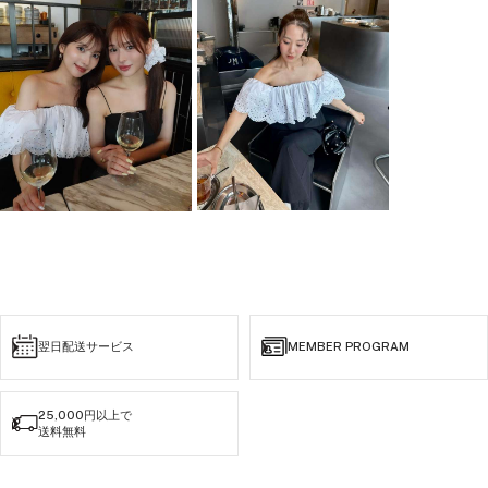
スタッフコメント
＃ブラックホワイト
ワンピースはさらりとした落ち感のある素材、白の刺繍フリル部分は綿100％の素
材を使用しており、夏にぴったりの素材感です。
＃グレーブラック
ワンピースにはピンストライプの素材、黒の刺繍生地部分はPE100％の微光沢タフ
タを使用。
タフタの刺繍生地は、他にはない素材感でオケージョンシーンにもピッタリです。
翌日配送サービス
MEMBER PROGRAM
25,000円以上で
送料無料