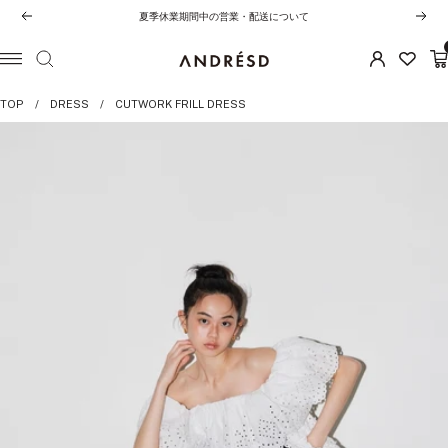
コ
夏季休業期間中の営業・配送について
前
次
ン
へ
へ
テ
ANDRESD
ナ
ン
ビ
TOP
DRESS
CUTWORK FRILL DRESS
ツ
ゲ
へ
ー
ス
シ
キ
ョ
ッ
ン
プ