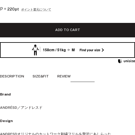
ー
ル
P =
220pt
ポイント還元について
価
格
ADD TO CART
158cm / 51kg
M
Find your size
DESCRIPTION
SIZE&FIT
REVIEW
Brand
ANDRÉSD／アンドレスド
Design
ANDRESDオリジナルのカットワーク刺繍フリルを贅沢にあしらった