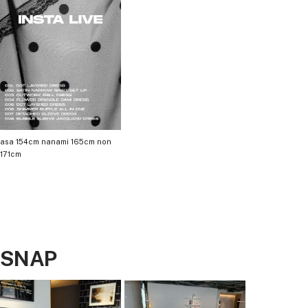
※洗濯方法：クリーニング店にご相談ください。
Color
blackwhite / grayblack
Material
asa 154cm nanami 165cm non
（ブラックホワイト）
171cm
本体：ポリエステル100%
袖内側・刺繍フリル・シュシュ：綿100%
裏地：ポリエステル100%
（グレーブラック）
本体：ポリエステル80%、レーヨン16%、ポリウレタン4%
袖内側：綿100%
SNAP
刺繍フリル・シュシュ：ポリエステル100%
裏地：ポリエステル100%