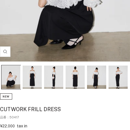
拡
大
す
る
NEW
CUTWORK FRILL DRESS
品番：50417
セ
tax in
¥22,000