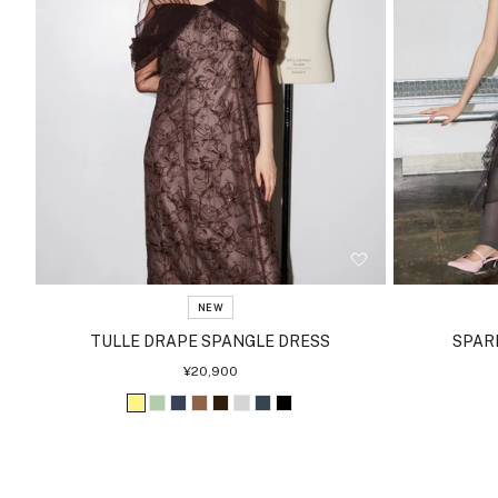
NEW
TULLE DRAPE SPANGLE DRESS
SPAR
セ
¥20,900
ー
ル
イ
ラ
ア
ブ
ダ
ラ
チ
ブ
価
格
エ
イ
ッ
ラ
ー
イ
ャ
ラ
ロ
ト
シ
ウ
ク
ト
コ
ッ
ー
グ
ュ
ン
ブ
グ
ー
ク