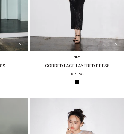
NEW
ESS
CORDED LACE LAYERED DRESS
セ
¥24,200
ー
ル
ブ
価
格
ラ
ッ
ク