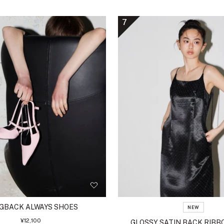
ラ
ャ
ラ
ュ
ク
ウ
コ
ッ
7
ン
ー
ク
ル
ホ
ワ
イ
ト
NGBACK ALWAYS SHOES
NEW
セ
¥12,100
GLOSSY SATIN BACK RIBB