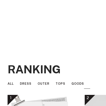
リ
ネ
ラ
レ
ル
ー
イ
ウ
ー
ン
ビ
ン
ー
RANKING
ALL
DRESS
OUTER
TOPS
GOODS
1
2