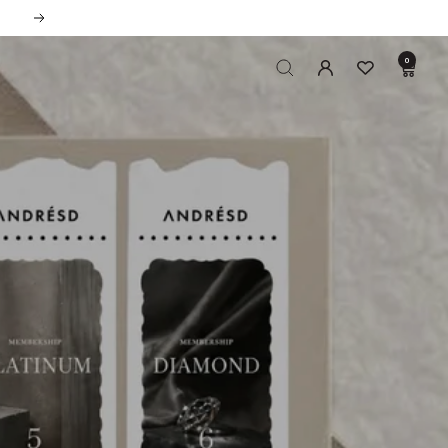
次
へ
0