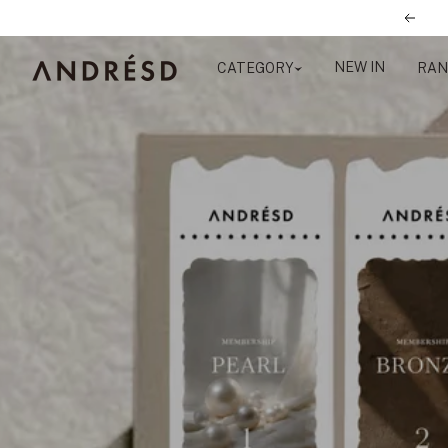
コ
前
ン
へ
テ
NEW IN
ANDRESD
CATEGORY
RAN
ン
ツ
へ
ス
キ
ッ
プ