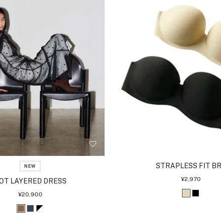
STRAPLESS FIT B
NEW
セ
¥2,970
OT LAYERED DRESS
ー
ル
セ
¥20,900
ベ
ブ
価
ー
格
ル
ー
ラ
ブ
チ
ブ
価
格
ジ
ッ