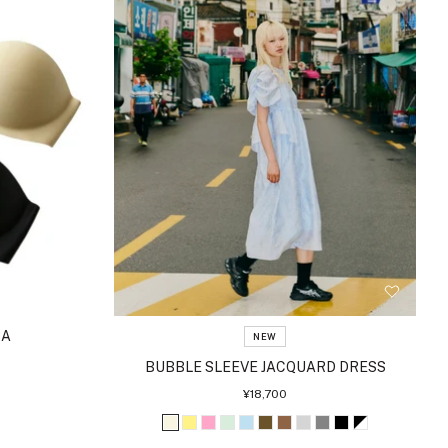
RA
NEW
BUBBLE SLEEVE JACQUARD DRESS
セ
¥18,700
ー
ル
ア
イ
ピ
ミ
ラ
ブ
ブ
ラ
グ
ブ
ブ
価
格