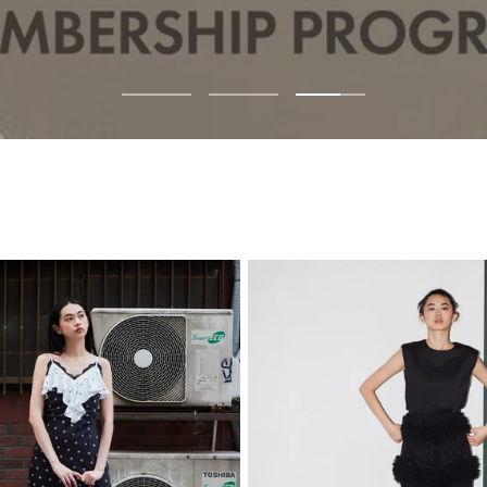
ス
ス
ス
ラ
ラ
ラ
イ
イ
イ
ド
ド
ド
1
2
3
へ
へ
へ
移
移
移
動
動
動