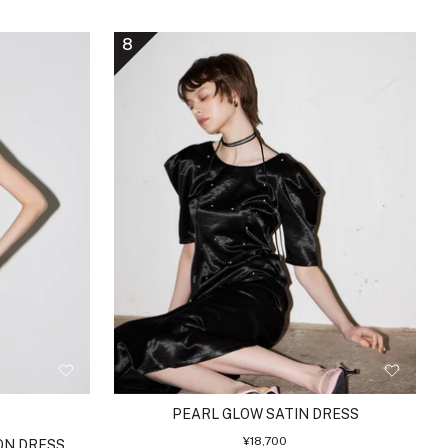
イ
エ
ン
ン
イ
ロ
ラ
イ
レ
ラ
ラ
ボ
ロ
ク
ト
ト
ン
ウ
ト
ー
ッ
ッ
8
リ
ー
ブ
ズ
ン
グ
ク
ク
ー
ル
レ
ホ
ー
ー
ワ
イ
ト
PEARL GLOW SATIN DRESS
セ
¥18,700
ON DRESS