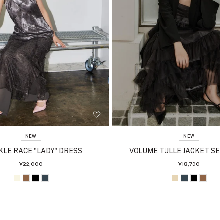
ク
NEW
NEW
KLE RACE "LADY" DRESS
VOLUME TULLE JACKET SE
セ
セ
¥22,000
¥18,700
ー
ー
ル
ル
ア
ブ
ブ
チ
ベ
チ
ブ
ブ
価
価
格
格
イ
ラ
ラ
ャ
ー
ャ
ラ
ラ
ボ
ウ
ッ
コ
ジ
コ
ッ
ウ
リ
ン
ク
ー
ュ
ー
ク
ン