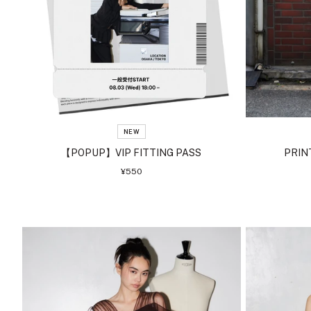
NEW
【POPUP】VIP FITTING PASS
PRIN
セ
¥550
ー
ル
価
格