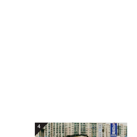
リ
ネ
ラ
レ
ル
ー
イ
ウ
ー
ン
ビ
ン
ー
4