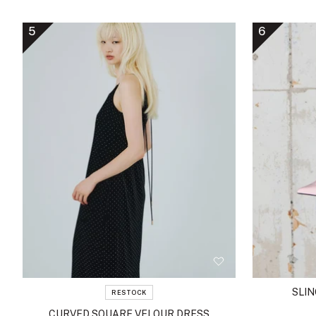
5
6
SLI
RESTOCK
CURVED SQUARE VELOUR DRESS