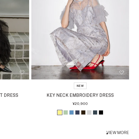
NEW
T DRESS
KEY NECK EMBROIDERY DRESS
セ
¥20,900
ー
ル
イ
ラ
ブ
ア
ダ
ラ
チ
ブ
価
格
エ
イ
ル
ッ
ー
イ
ャ
ラ
ロ
ト
ー
シ
ク
ト
コ
ッ
VIEW MORE
ー
グ
ュ
ブ
グ
ー
ク