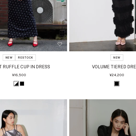
NEW
RESTOCK
NEW
T RUFFLE CUP IN DRESS
VOLUME TIERED DR
セ
セ
¥16,500
¥24,200
ー
ー
ル
ル
ホ
ブ
ブ
価
価
格
格
ワ
ラ
ラ
イ
ッ
ッ
ト
ク
ク
ブ
ラ
ッ