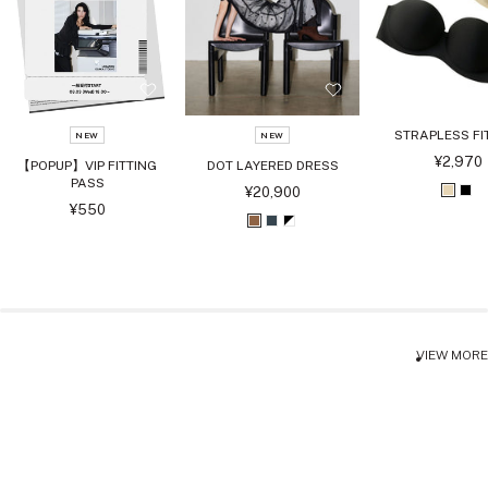
STRAPLESS FI
NEW
NEW
セ
¥2,970
【POPUP】VIP FITTING
DOT LAYERED DRESS
ー
PASS
ル
セ
¥20,900
ベ
ブ
価
ー
セ
¥550
格
ル
ー
ー
ラ
ブ
チ
ブ
価
ル
格
ジ
ッ
価
ラ
ャ
ラ
格
ュ
ク
ウ
コ
ッ
ン
ー
ク
ル
ホ
VIEW MORE
ワ
イ
ト