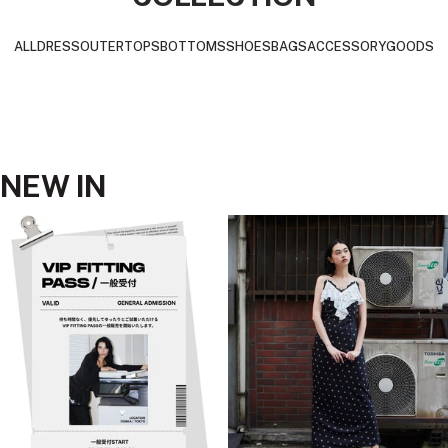
移
移
移
動
動
動
ALL
DRESS
OUTER
TOPS
BOTTOMS
SHOES
BAGS
ACCESSORY
GOODS
NEW IN