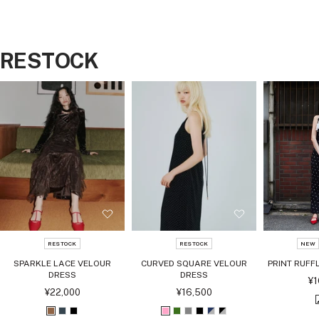
RESTOCK
RESTOCK
RESTOCK
NEW
SPARKLE LACE VELOUR
CURVED SQUARE VELOUR
PRINT RUFFL
DRESS
DRESS
セ
¥1
ー
セ
セ
¥22,000
¥16,500
ル
ー
ー
価
ル
ル
ブ
チ
ブ
ピ
グ
グ
ブ
ネ
ブ
格