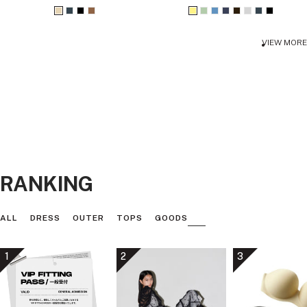
ー
ー
ル
ル
ベ
チ
ブ
ブ
イ
ラ
ブ
ア
ダ
ラ
チ
ブ
価
価
格
格
ー
ャ
ラ
ラ
エ
イ
ル
ッ
ー
イ
ャ
ラ
VIEW MORE
ジ
コ
ッ
ウ
ロ
ト
ー
シ
ク
ト
コ
ッ
ュ
ー
ク
ン
ー
グ
ュ
ブ
グ
ー
ク
ル
リ
ネ
ラ
レ
ル
ー
イ
ウ
ー
ン
ビ
ン
ー
RANKING
ALL
DRESS
OUTER
TOPS
GOODS
1
2
3