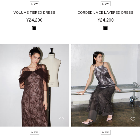
NEW
NEW
VOLUME TIERED DRESS
CORDED LACE LAYERED DRESS
セ
セ
¥24,200
¥24,200
ー
ー
ル
ル
ブ
ブ
価
価
格
格
ラ
ラ
ッ
ッ
ク
ク
NEW
NEW