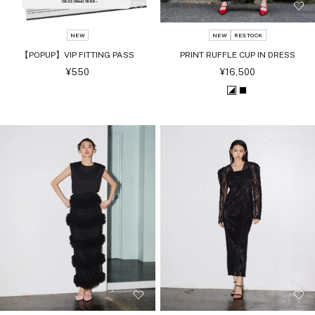
NEW
NEW
RESTOCK
【POPUP】VIP FITTING PASS
PRINT RUFFLE CUP IN DRESS
セ
セ
¥550
¥16,500
ー
ー
ル
ル
ホ
ブ
価
価
格
格
ワ
ラ
イ
ッ
ト
ク
ブ
ラ
ッ
ク