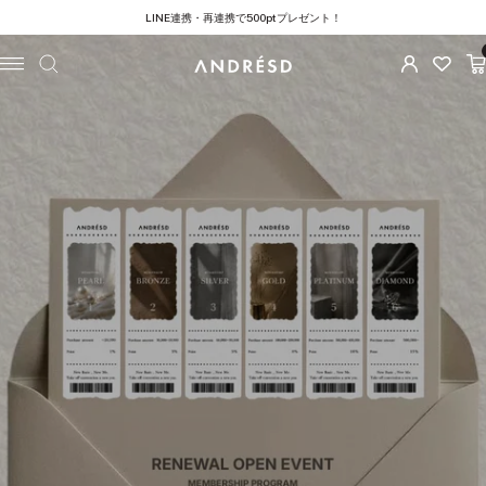
コ
LINE連携・再連携で500ptプレゼント！
ン
テ
ナ
ANDRESD
ン
ビ
ツ
ゲ
へ
ー
ス
シ
キ
ョ
ッ
ン
プ