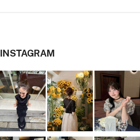
価
価
格
格
ラ
ャ
ラ
ン
リ
レ
ラ
イ
ラ
ウ
コ
ッ
ク
ー
ー
ッ
ビ
ッ
ン
ー
ク
ン
ク
ー
ク
ル
シ
シ
ル
ル
バ
バ
INSTAGRAM
ー
ー