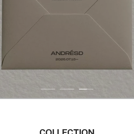
ス
ス
ス
ラ
ラ
ラ
イ
イ
イ
ド
ド
ド
1
2
3
へ
へ
へ
COLLECTION