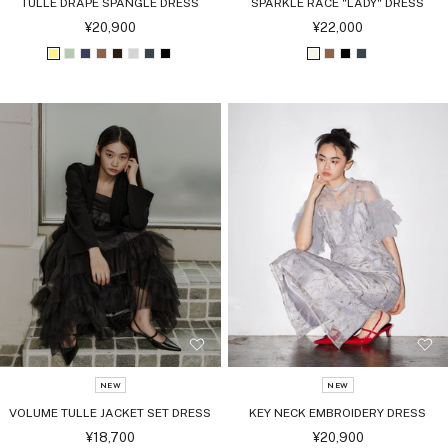
TULLE DRAPE SPANGLE DRESS
SPARKLE RACE "LADY" DRESS
セ
セ
¥20,900
¥22,000
ー
ー
ル
ル
イ
ラ
ア
ブ
ダ
ラ
チ
ブ
ア
ブ
ブ
チ
価
価
格
格
エ
イ
ッ
ラ
ー
イ
ャ
ラ
イ
ラ
ラ
ャ
ロ
ト
シ
ウ
ク
ト
コ
ッ
ボ
ウ
ッ
コ
ー
グ
ュ
ン
ブ
グ
ー
ク
リ
ン
ク
ー
リ
ネ
ラ
レ
ル
ー
ル
ー
イ
ウ
ー
ン
ビ
ン
ー
NEW
NEW
VOLUME TULLE JACKET SET DRESS
KEY NECK EMBROIDERY DRESS
セ
セ
¥18,700
¥20,900