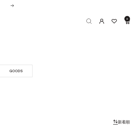
次
へ
0
GOODS
新着順