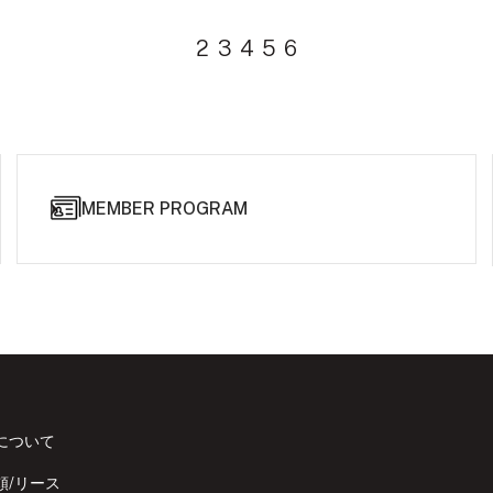
2
3
4
5
6
MEMBER PROGRAM
について
頼/リース