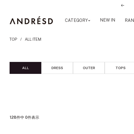
コ
前
ン
へ
テ
ANDRESD
NEW IN
CATEGORY
RAN
ン
ツ
TOP
ALL ITEM
へ
ス
キ
ッ
ALL
DRESS
OUTER
TOPS
プ
128件中 0件表示