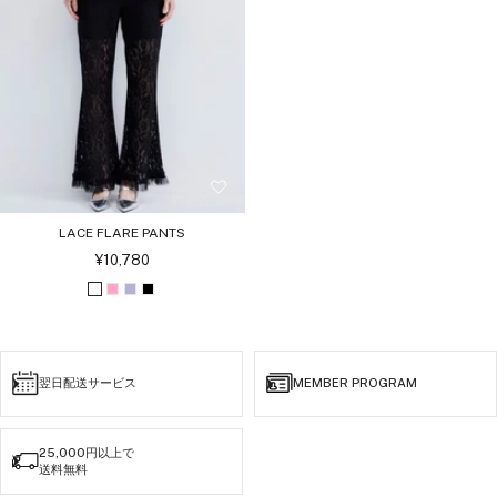
LACE FLARE PANTS
セ
¥10,780
ー
ル
オ
ピ
ラ
ブ
価
格
フ
ン
イ
ラ
ホ
ク
ラ
ッ
ワ
ッ
ク
翌日配送サービス
MEMBER PROGRAM
イ
ク
ト
25,000円以上で
送料無料