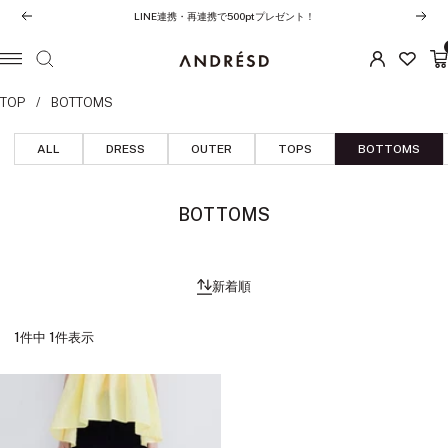
コ
LINE連携・再連携で500ptプレゼント！
前
次
ン
へ
へ
テ
ANDRESD
ナ
ン
ビ
TOP
BOTTOMS
ツ
ゲ
へ
ー
ALL
DRESS
OUTER
TOPS
BOTTOMS
ス
シ
キ
ョ
ッ
ン
BOTTOMS
プ
新着順
1件中 1件表示