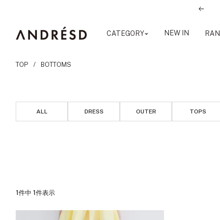
コ
前
ン
へ
テ
ANDRESD
NEW IN
CATEGORY
RAN
ン
ツ
TOP
BOTTOMS
へ
ス
キ
ッ
ALL
DRESS
OUTER
TOPS
プ
1件中 1件表示