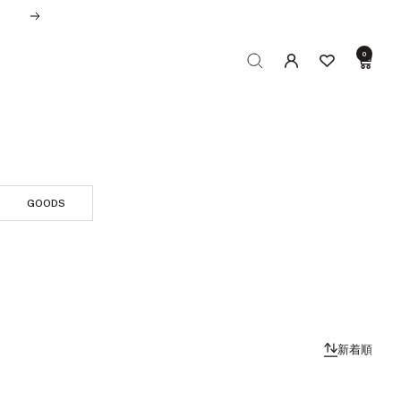
次
へ
0
GOODS
新着順