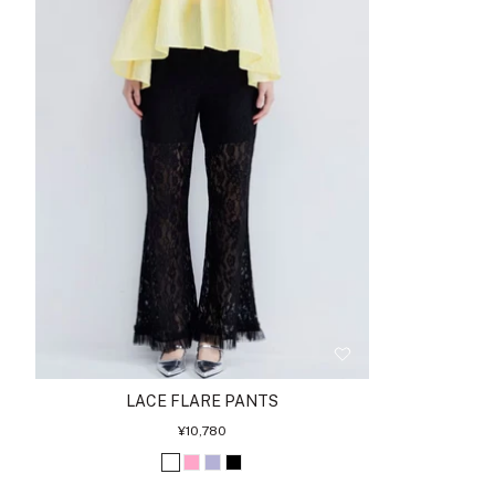
LACE FLARE PANTS
セ
¥10,780
ー
ル
オ
ピ
ラ
ブ
価
格