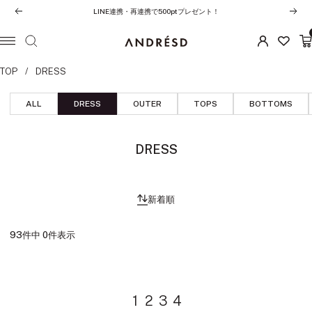
コ
LINE連携・再連携で500ptプレゼント！
前
次
ン
へ
へ
テ
ANDRESD
ナ
ン
ビ
TOP
DRESS
ツ
ゲ
へ
ー
ALL
DRESS
OUTER
TOPS
BOTTOMS
ス
シ
キ
ョ
ッ
ン
DRESS
プ
新着順
93件中 0件表示
1
2
3
4