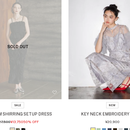
SOLD OUT
SALE
NEW
 SHIRRING SETUP DRESS
KEY NECK EMBROIDERY
セ
セ
27,500
¥13,750
50% OFF
¥20,900
ー
ー
ル
ル