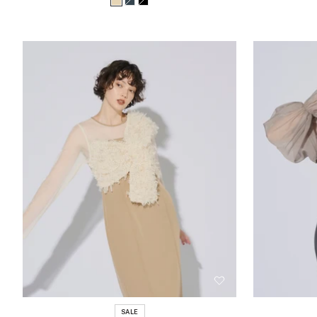
ベ
チ
ブ
格
価
格
格
ー
ャ
ラ
ジ
コ
ッ
ュ
ー
ク
ル
SALE