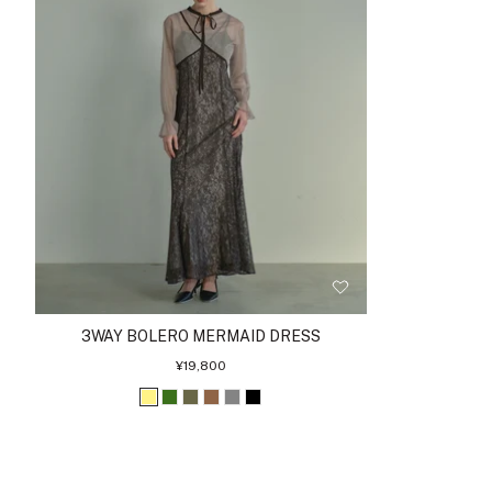
ト
3WAY BOLERO MERMAID DRESS
セ
¥19,800
ー
ル
イ
グ
カ
ブ
グ
ブ
価
格
エ
リ
ー
ラ
レ
ラ
ロ
ー
キ
ウ
ー
ッ
ー
ン
ン
ク