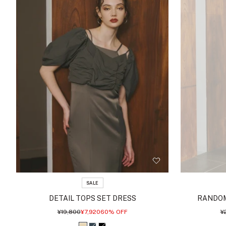
SALE
DETAIL TOPS SET DRESS
RANDOM
通
セ
通
¥19,800
¥7,920
60% OFF
¥
常
ー
常
価
ル
価