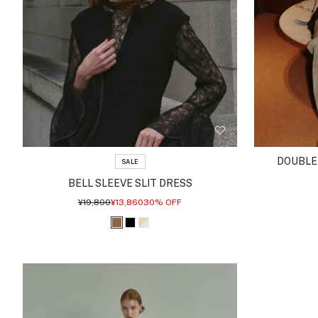
DOUBLE 
SALE
BELL SLEEVE SLIT DRESS
通
セ
¥19,800
¥13,860
30% OFF
常
ー
価
ル
ブ
ブ
ベ
格
価
格
ラ
ラ
ー
ウ
ッ
ジ
ン
ク
ュ
ミ
ン