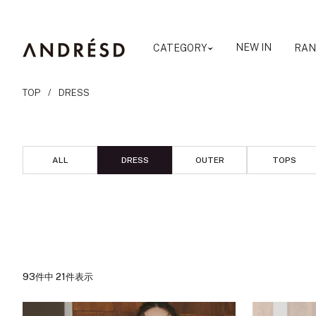
コ
ン
テ
ANDRESD
NEW IN
CATEGORY
RAN
ン
ツ
TOP
DRESS
へ
ス
キ
ッ
ALL
DRESS
OUTER
TOPS
プ
93件中 21件表示