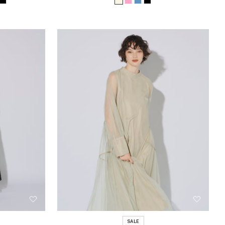
チ
ブ
ア
ピ
ブ
ブ
格
価
格
ャ
ラ
イ
ン
ル
ラ
コ
ッ
ボ
ク
ー
ッ
ー
ク
リ
ク
ル
ー
SALE