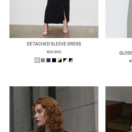
DETACHED SLEEVE DRESS
セ
¥20,900
GLOSS
ー
ル
¥
グ
グ
ネ
ブ
ベ
ブ
ブ
価
格
レ
レ
イ
ラ
ー
ラ
ラ
ー
ー
ビ
ッ
ジ
ッ
ッ
ジ
ー
ク
ュ
ク
ク
ュ
ブ
ホ
シ
ラ
ワ
ル
ッ
イ
バ
ク
ト
ー