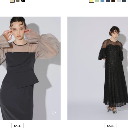
ベ
ア
ブ
イ
ラ
ブ
ア
ダ
ラ
価
価
格
格
ー
ッ
ラ
エ
イ
ル
ッ
ー
イ
ジ
シ
ッ
ロ
ト
ー
シ
ク
ト
ュ
ュ
ク
ー
グ
ュ
ブ
グ
カ
リ
ネ
ラ
レ
ー
ー
イ
ウ
ー
キ
ン
ビ
ン
ー
SALE
SALE