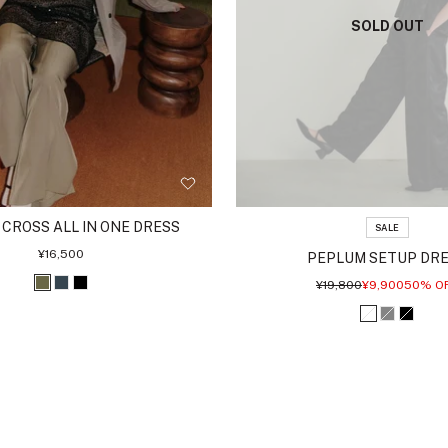
SOLD OUT
CROSS ALL IN ONE DRESS
SALE
セ
¥16,500
PEPLUM SETUP DR
ー
ル
通
セ
¥19,800
¥9,900
50% O
カ
チ
ブ
価
常
ー
格
価
ル
ー
ャ
ラ
オ
グ
ブ
格
価
格
キ
コ
ッ
フ
レ
ラ
ー
ク
ホ
ー
ッ
ル
ワ
ク
イ
ト