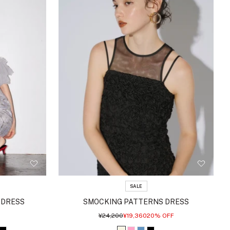
SALE
 DRESS
SMOCKING PATTERNS DRESS
通
セ
¥24,200
¥19,360
20% OFF
常
ー
価
ル