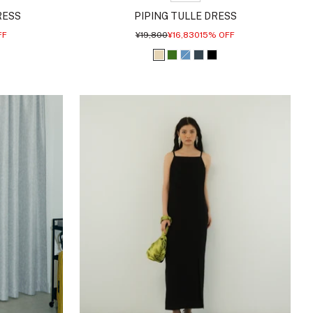
RESS
PIPING TULLE DRESS
通
セ
FF
¥19,800
¥16,830
15% OFF
常
ー
価
ル
ベ
グ
ブ
チ
ブ
格
価
格
ー
リ
ル
ャ
ラ
ジ
ー
ー
コ
ッ
ュ
ン
ー
ク
ル