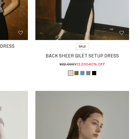
 DRESS
SALE
BACK SHEER GILET SETUP DRESS
通
セ
¥22,000
¥13,200
40% OFF
常
ー
価
ル
ベ
カ
ブ
グ
ブ
格
価
格
ー
ー
ル
レ
ラ
ジ
キ
ー
ー
ッ
ュ
ク