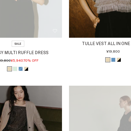
TULLE VEST ALL IN ONE
SALE
セ
¥19,800
Y MULTI RUFFLE DRESS
ー
ル
通
セ
19,800
¥5,940
70% OFF
ベ
ブ
ベ
価
常
ー
格
価
ル
ー
ル
ー
ベ
ミ
ブ
ベ
格
価
格
ジ
ー
ジ
ー
ン
ル
ー
ュ
ュ
ジ
ト
ー
ジ
ブ
ュ
ュ
ラ
ブ
ッ
ラ
ク
ッ
ク