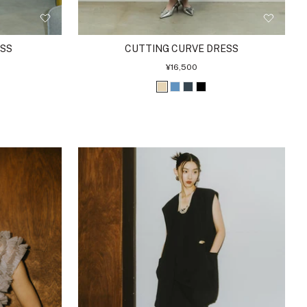
ESS
CUTTING CURVE DRESS
セ
¥16,500
ー
ル
ベ
ブ
チ
ブ
価
格
ー
ル
ャ
ラ
ジ
ー
コ
ッ
ュ
ー
ク
ル