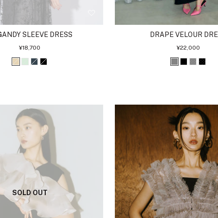
ANDY SLEEVE DRESS
DRAPE VELOUR DR
セ
セ
¥18,700
¥22,000
ー
ー
ル
ル
ベ
ミ
チ
ブ
グ
ブ
ド
ド
価
価
格
格
ー
ン
ャ
ラ
レ
ラ
ッ
ッ
ジ
ト
コ
ッ
ー
ッ
ト
ト
ュ
ー
ク
ク
グ
ブ
ル
レ
ラ
ー
ッ
ク
SOLD OUT