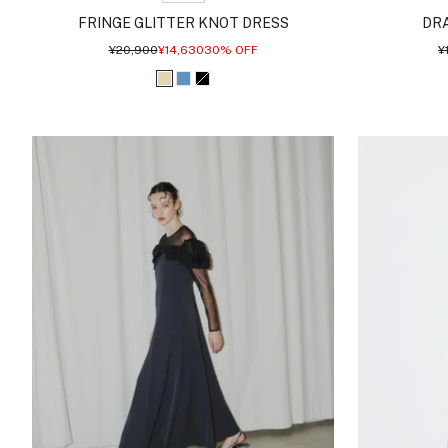
FRINGE GLITTER KNOT DRESS
DR
通
セ
¥20,900
¥14,630
30% OFF
¥
常
ー
価
ル
ベ
ブ
ブ
格
価
格
ー
ル
ラ
ジ
ー
ッ
ュ
ク