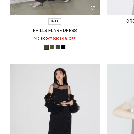
ORG
SALE
FRILLS FLARE DRESS
通
セ
¥19,800
¥7,920
60% OFF
常
ー
価
ル
ス
オ
チ
ブ
格
価
格
モ
リ
ャ
ラ
ー
ー
コ
ッ
ク
ブ
ー
ク
ブ
ル
ラ
ウ
ン