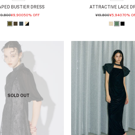
APED BUSTIER DRESS
ATTRACTIVE LACE D
通
セ
通
セ
19,800
¥9,900
50% OFF
¥19,800
¥5,940
70% O
常
ー
常
ー
価
ル
価
ル
オ
ス
チ
ベ
ベ
モ
ブ
格
価
格
価
格
格
リ
モ
ャ
ー
ー
ス
ラ
ー
ー
コ
ジ
ジ
グ
ッ
ブ
ク
ー
ュ
ュ
リ
ク
ブ
ル
ブ
ー
ラ
ラ
ン
ウ
ッ
ン
ク
SOLD OUT