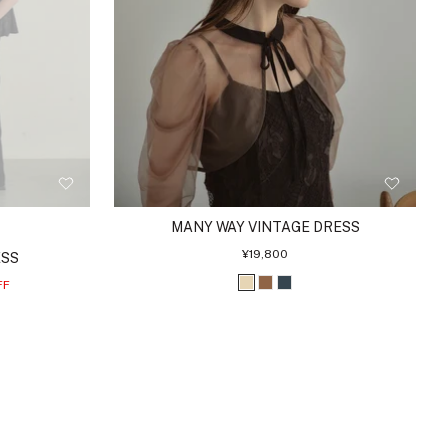
MANY WAY VINTAGE DRESS
セ
¥19,800
ESS
ー
ル
FF
ベ
ブ
チ
価
格
ー
ラ
ャ
ジ
ウ
コ
ュ
ン
ー
ル